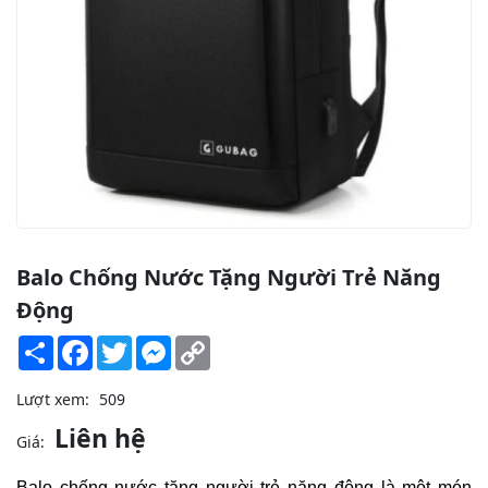
Balo Chống Nước Tặng Người Trẻ Năng
Động
Share
Facebook
Twitter
Messenger
Copy
Link
Lượt xem:
509
Liên hệ
Giá:
Balo chống nước tặng người trẻ năng động là một món