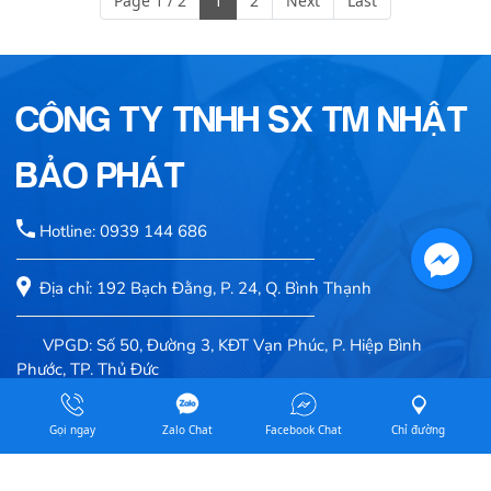
Page 1 / 2
1
2
Next
Last
CÔNG TY TNHH SX TM NHẬT
BẢO PHÁT
Hotline: 0939 144 686
Địa chỉ: 192 Bạch Đằng, P. 24, Q. Bình Thạnh
VPGD: Số 50, Đường 3, KĐT Vạn Phúc, P. Hiệp Bình
Phước, TP. Thủ Đức
Email: luongtheanh2007@gmail.com
Gọi ngay
Zalo Chat
Facebook Chat
Chỉ đường
Website: nhatbaophat.com / baloquatang.com