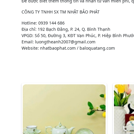
Để được biết thêm thông tin và nhận tư vấn miễn phí, qu
CÔNG TY TNHH SX TM NHẬT BẢO PHÁT
Hotline: 0939 144 686
Địa chỉ: 192 Bạch Đằng, P. 24, Q. Bình Thạnh
VPGD: Số 50, Đường 3, KĐT Vạn Phúc, P. Hiệp Bình Phướ
Email: luongtheanh2007@gmail.com
Website: nhatbaophat.com / baloquatang.com