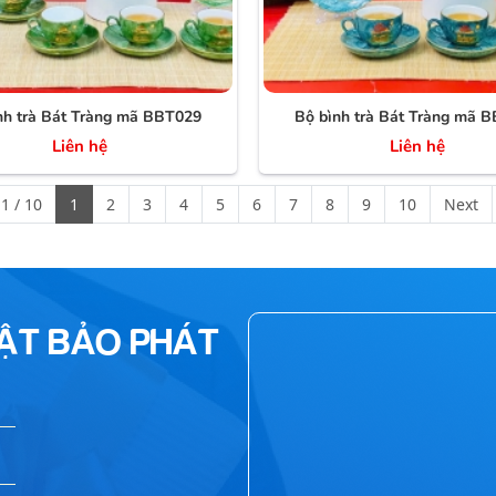
nh trà Bát Tràng mã BBT029
Bộ bình trà Bát Tràng mã 
Liên hệ
Liên hệ
1 / 10
1
2
3
4
5
6
7
8
9
10
Next
HẬT BẢO PHÁT