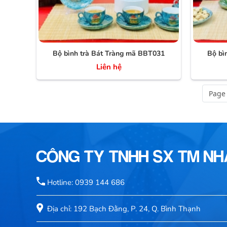
Bộ bình trà Bát Tràng mã BBT031
Bộ bì
Liên hệ
Page 
CÔNG TY TNHH SX TM N
Hotline: 0939 144 686
Địa chỉ: 192 Bạch Đằng, P. 24, Q. Bình Thạnh