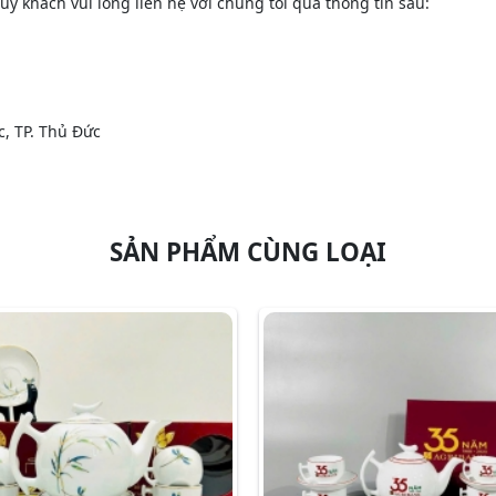
ý khách vui lòng liên hệ với chúng tôi qua thông tin sau:
c, TP. Thủ Đức
SẢN PHẨM CÙNG LOẠI