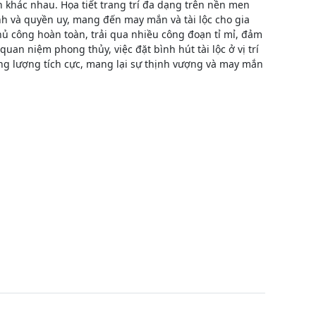
 khác nhau. Họa tiết trang trí đa dạng trên nền men
h và quyền uy, mang đến may mắn và tài lộc cho gia
hủ công hoàn toàn, trải qua nhiều công đoạn tỉ mỉ, đảm
uan niệm phong thủy, việc đặt bình hút tài lộc ở vị trí
ăng lượng tích cực, mang lại sự thịnh vượng và may mắn