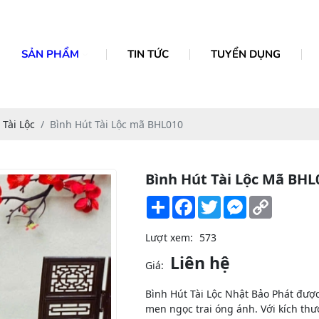
SẢN PHẨM
TIN TỨC
TUYỂN DỤNG
 Tài Lộc
Bình Hút Tài Lộc mã BHL010
Bình Hút Tài Lộc Mã BHL
Share
Facebook
Twitter
Messenger
Copy
Link
Lượt xem:
573
Liên hệ
Giá:
Bình Hút Tài Lộc Nhật Bảo Phát được
men ngọc trai óng ánh. Với kích th