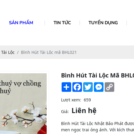
SẢN PHẨM
TIN TỨC
TUYỂN DỤNG
 Tài Lộc
Bình Hút Tài Lộc mã BHL021
Bình Hút Tài Lộc Mã BHL
Share
Facebook
Twitter
Messenger
Copy
Link
Lượt xem:
659
Liên hệ
Giá:
Bình Hút Tài Lộc Nhật Bảo Phát được
men ngọc trai óng ánh. Với kích th