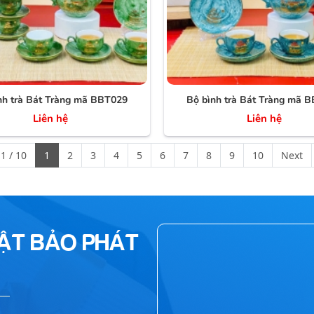
nh trà Bát Tràng mã BBT029
Bộ bình trà Bát Tràng mã 
Liên hệ
Liên hệ
1 / 10
1
2
3
4
5
6
7
8
9
10
Next
HẬT BẢO PHÁT