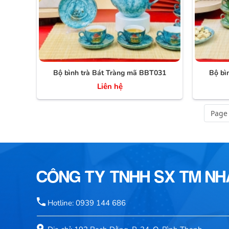
Bộ bình trà Bát Tràng mã BBT031
Bộ bì
Liên hệ
Page 
CÔNG TY TNHH SX TM N
Hotline: 0939 144 686