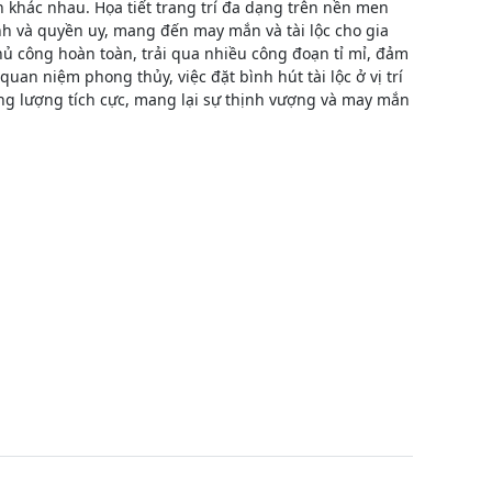
 khác nhau. Họa tiết trang trí đa dạng trên nền men
h và quyền uy, mang đến may mắn và tài lộc cho gia
hủ công hoàn toàn, trải qua nhiều công đoạn tỉ mỉ, đảm
uan niệm phong thủy, việc đặt bình hút tài lộc ở vị trí
ăng lượng tích cực, mang lại sự thịnh vượng và may mắn