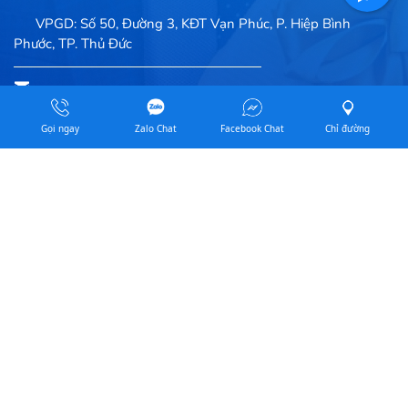
VPGD: Số 50, Đường 3, KĐT Vạn Phúc, P. Hiệp Bình
Phước, TP. Thủ Đức
Email: luongtheanh2007@gmail.com
Gọi ngay
Zalo Chat
Facebook Chat
Chỉ đường
Website: nhatbaophat.com / baloquatang.com
0939144686