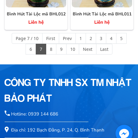
Bình Hút Tài Lộc mã BHL012
Bình Hút Tài Lộc mã BHL011
Liên hệ
Liên hệ
Page 7 / 10
First
Prev
1
2
3
4
5
6
7
8
9
10
Next
Last
CÔNG TY TNHH SX TM NHẬT
BẢO PHÁT
Hotline: 0939 144 686
Địa chỉ: 192 Bạch Đằng, P. 24, Q. Bình Thạnh