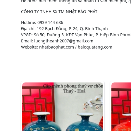
Để được biết thêm thông tin và nhận tư vấn miễn phí, qu
CÔNG TY TNHH SX TM NHẬT BẢO PHÁT
Hotline: 0939 144 686
Địa chỉ: 192 Bạch Đằng, P. 24, Q. Bình Thạnh
VPGD: Số 50, Đường 3, KĐT Vạn Phúc, P. Hiệp Bình Phướ
Email: luongtheanh2007@gmail.com
Website: nhatbaophat.com / baloquatang.com