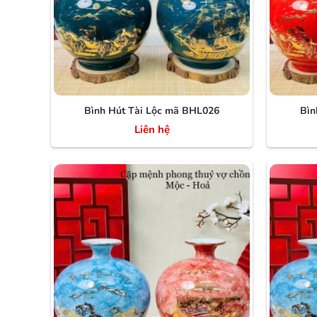
Bình Hút Tài Lộc mã BHL026
Bìn
Liên hệ