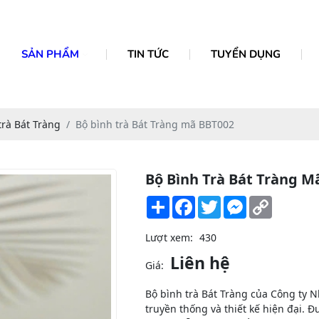
SẢN PHẨM
TIN TỨC
TUYỂN DỤNG
trà Bát Tràng
Bộ bình trà Bát Tràng mã BBT002
Bộ Bình Trà Bát Tràng M
Share
Facebook
Twitter
Messenger
Copy
Link
Lượt xem:
430
Liên hệ
Giá:
Bộ bình trà Bát Tràng của Công ty N
truyền thống và thiết kế hiện đại. 