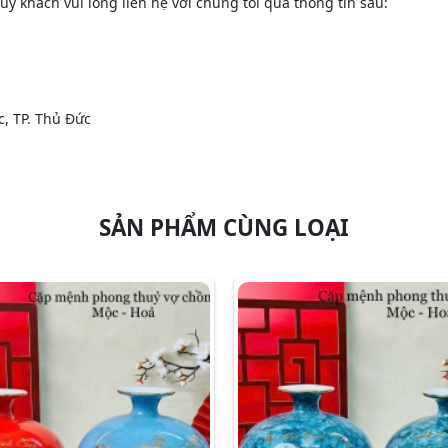
ý khách vui lòng liên hệ với chúng tôi qua thông tin sau:
c, TP. Thủ Đức
SẢN PHẨM CÙNG LOẠI