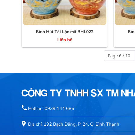
Bình Hút Tài Lộc mã BHL022
Bìn
Liên hệ
Page 6 / 10
CÔNG TY TNHH SX TM N
Hotline: 0939 144 686
Địa chỉ: 192 Bạch Đằng, P. 24, Q. Bình Thạnh