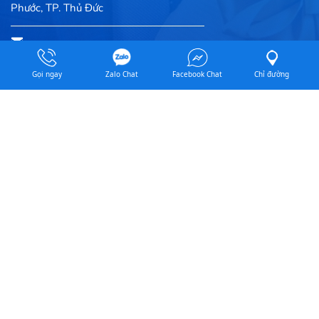
Phước, TP. Thủ Đức
Email: luongtheanh2007@gmail.com
Gọi ngay
Zalo Chat
Facebook Chat
Chỉ đường
Website: nhatbaophat.com / baloquatang.com
0939144686