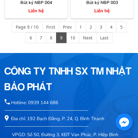
Bút ký NBP 004
Bút ký NBP 003
Liên hệ
Liên hệ
Page 9 / 10
First
Prev
1
2
3
4
5
6
7
8
9
10
Next
Last
CÔNG TY TNHH SX TM NHẬT
BẢO PHÁT
Hotline: 0939 144 686
Địa chỉ: 192 Bạch Đằng, P. 24, Q. Bình Thạnh
VPGD: Số 50, Đường 3, KĐT Vạn Phúc, P. Hiệp Bình