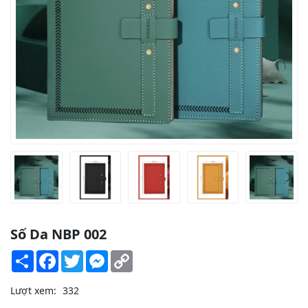
Số Da NBP 002
Share
Facebook
Twitter
Messenger
Copy
Link
Lượt xem:
332