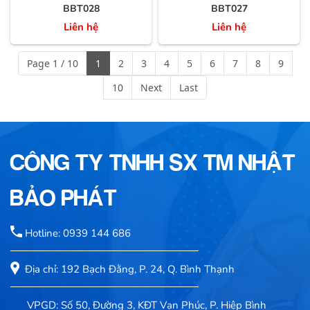
BBT028
BBT027
Liên hệ
Liên hệ
Page 1 / 10
1
2
3
4
5
6
7
8
9
10
Next
Last
CÔNG TY TNHH SX TM NHẬT
BẢO PHÁT
Hotline: 0939 144 686
Địa chỉ: 192 Bạch Đằng, P. 24, Q. Bình Thạnh
VPGD: Số 50, Đường 3, KĐT Vạn Phúc, P. Hiệp Bình