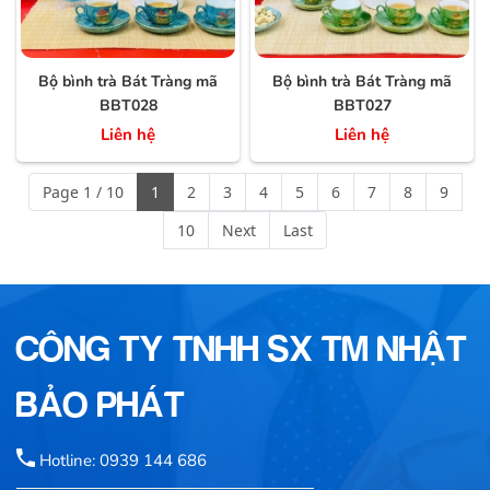
Bộ bình trà Bát Tràng mã
Bộ bình trà Bát Tràng mã
BBT028
BBT027
Liên hệ
Liên hệ
Page 1 / 10
1
2
3
4
5
6
7
8
9
10
Next
Last
CÔNG TY TNHH SX TM NHẬT
BẢO PHÁT
Hotline: 0939 144 686