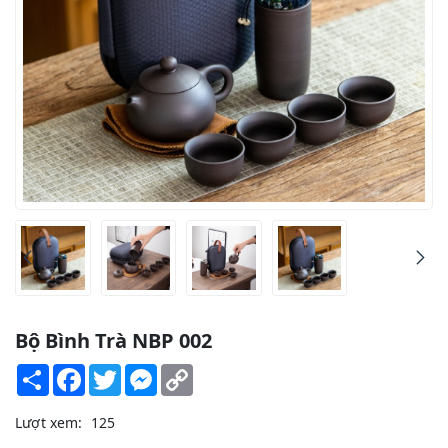
Bộ Bình Trà NBP 002
Share
Facebook
Twitter
Messenger
Copy
Link
Lượt xem:
125