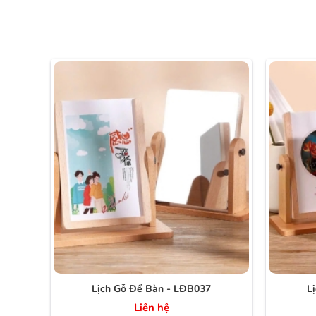
Lịch Gỗ Để Bàn - LĐB037
L
Liên hệ