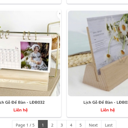
ịch Gỗ Để Bàn - LĐB032
Lịch Gỗ Để Bàn - LĐB0
Liên hệ
Liên hệ
Page 1 / 5
1
2
3
4
5
Next
Last