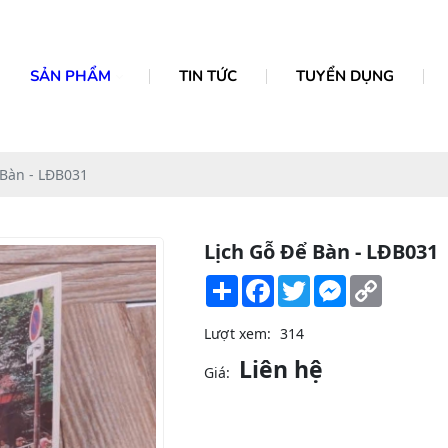
SẢN PHẨM
TIN TỨC
TUYỂN DỤNG
 Bàn - LĐB031
Lịch Gỗ Để Bàn - LĐB031
Share
Facebook
Twitter
Messenger
Copy
Link
Lượt xem:
314
Liên hệ
Giá: