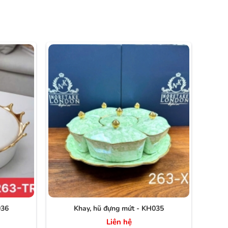
036
Khay, hũ đựng mứt - KH035
Liên hệ