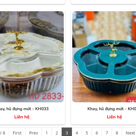
ay, hũ đựng mứt - KH033
Khay, hũ đựng mứt - KH
Liên hệ
Liên hệ
/ 8
First
Prev
1
2
3
4
5
6
7
8
Next