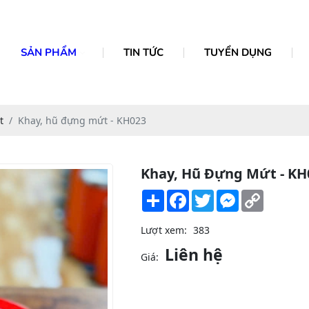
SẢN PHẨM
TIN TỨC
TUYỂN DỤNG
t
Khay, hũ đựng mứt - KH023
Khay, Hũ Đựng Mứt - KH
Share
Facebook
Twitter
Messenger
Copy
Link
Lượt xem:
383
Liên hệ
Giá: