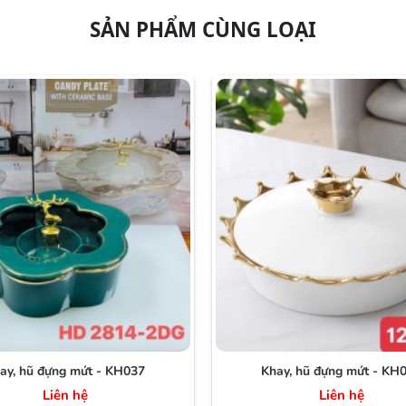
SẢN PHẨM CÙNG LOẠI
ay, hũ đựng mứt - KH037
Khay, hũ đựng mứt - KH
Liên hệ
Liên hệ