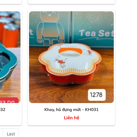
032
Khay, hũ đựng mứt - KH031
Liên hệ
Last