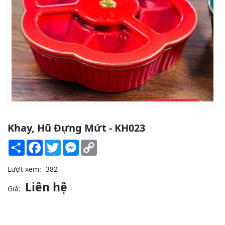
Khay, Hũ Đựng Mứt - KH023
Share
Facebook
Twitter
Messenger
Copy
Link
Lượt xem:
382
Liên hệ
Giá: