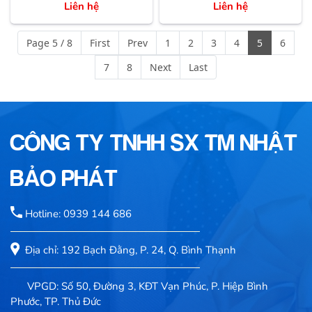
Liên hệ
Liên hệ
Page 5 / 8
First
Prev
1
2
3
4
5
6
7
8
Next
Last
CÔNG TY TNHH SX TM NHẬT
BẢO PHÁT
Hotline: 0939 144 686
Địa chỉ: 192 Bạch Đằng, P. 24, Q. Bình Thạnh
VPGD: Số 50, Đường 3, KĐT Vạn Phúc, P. Hiệp Bình
Phước, TP. Thủ Đức