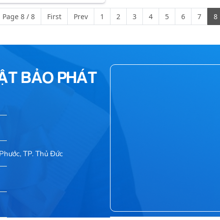
Page 8 / 8
First
Prev
1
2
3
4
5
6
7
8
HẬT BẢO PHÁT
Phước, TP. Thủ Đức