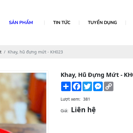
SẢN PHẨM
TIN TỨC
TUYỂN DỤNG
t
Khay, hũ đựng mứt - KH023
Khay, Hũ Đựng Mứt - KH
Share
Facebook
Twitter
Messenger
Copy
Link
Lượt xem:
381
Liên hệ
Giá: