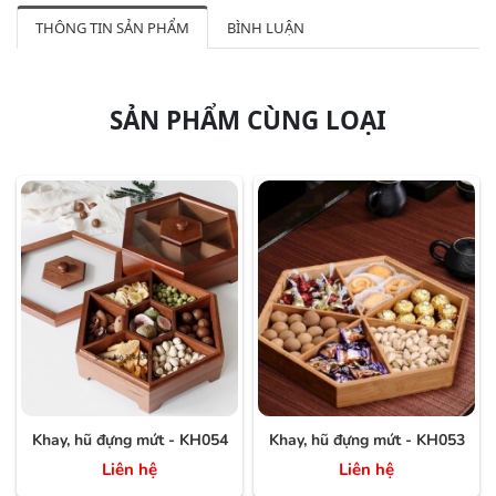
THÔNG TIN SẢN PHẨM
BÌNH LUẬN
SẢN PHẨM CÙNG LOẠI
Khay, hũ đựng mứt - KH054
Khay, hũ đựng mứt - KH053
Liên hệ
Liên hệ