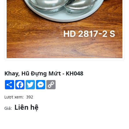
Khay, Hũ Đựng Mứt - KH048
Share
Facebook
Twitter
Messenger
Copy
Link
Lượt xem:
392
Liên hệ
Giá: