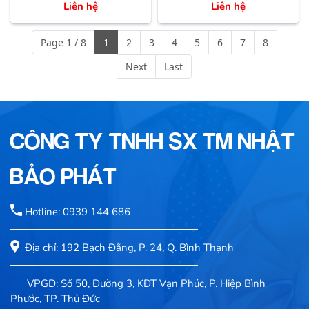
Liên hệ
Liên hệ
Page 1 / 8
1
2
3
4
5
6
7
8
Next
Last
CÔNG TY TNHH SX TM NHẬT
BẢO PHÁT
Hotline: 0939 144 686
Địa chỉ: 192 Bạch Đằng, P. 24, Q. Bình Thạnh
VPGD: Số 50, Đường 3, KĐT Vạn Phúc, P. Hiệp Bình
Phước, TP. Thủ Đức