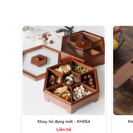
Khay, hũ đựng mứt - KH054
Kh
Liên hệ