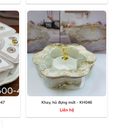
047
Khay, hũ đựng mứt - KH046
Liên hệ