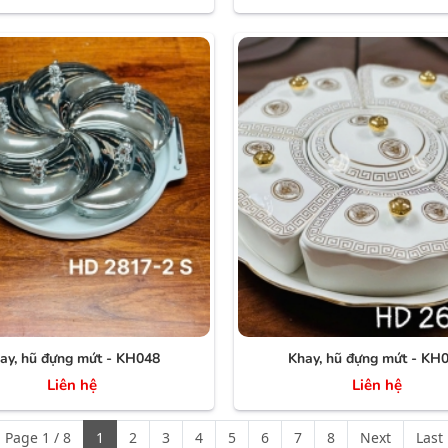
ay, hũ đựng mứt - KH048
Khay, hũ đựng mứt - KH
Liên hệ
Liên hệ
Page 1 / 8
1
2
3
4
5
6
7
8
Next
Last