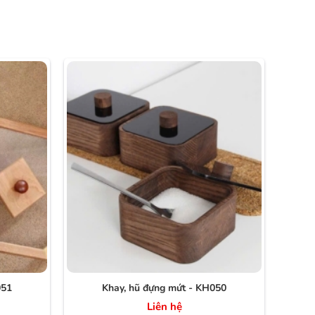
051
Khay, hũ đựng mứt - KH050
Liên hệ