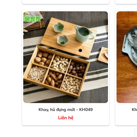
Khay, hũ đựng mứt - KH049
Kh
Liên hệ