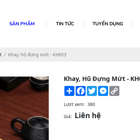
SẢN PHẨM
TIN TỨC
TUYỂN DỤNG
t
Khay, hũ đựng mứt - KH053
Khay, Hũ Đựng Mứt - KH
Share
Facebook
Twitter
Messenger
Copy
Link
Lượt xem:
380
Liên hệ
Giá: