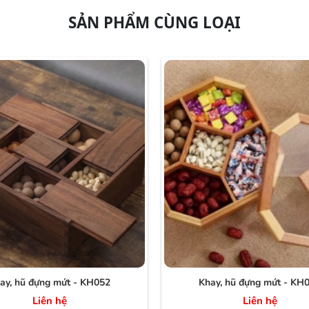
SẢN PHẨM CÙNG LOẠI
ay, hũ đựng mứt - KH052
Khay, hũ đựng mứt - KH
Liên hệ
Liên hệ