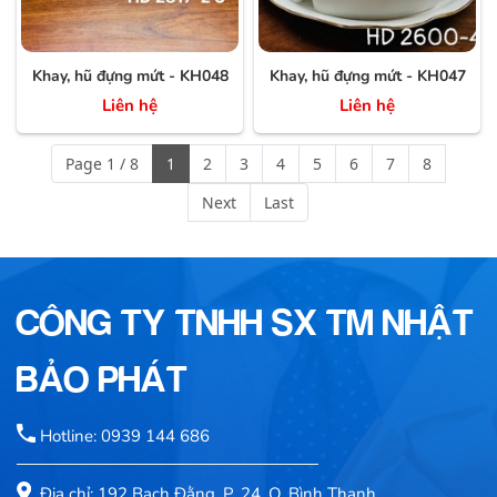
Khay, hũ đựng mứt - KH048
Khay, hũ đựng mứt - KH047
Liên hệ
Liên hệ
Page 1 / 8
1
2
3
4
5
6
7
8
Next
Last
CÔNG TY TNHH SX TM NHẬT
BẢO PHÁT
Hotline: 0939 144 686
Địa chỉ: 192 Bạch Đằng, P. 24, Q. Bình Thạnh