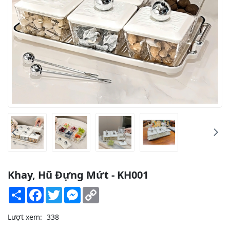
Khay, Hũ Đựng Mứt - KH001
Share
Facebook
Twitter
Messenger
Copy
Link
Lượt xem:
338