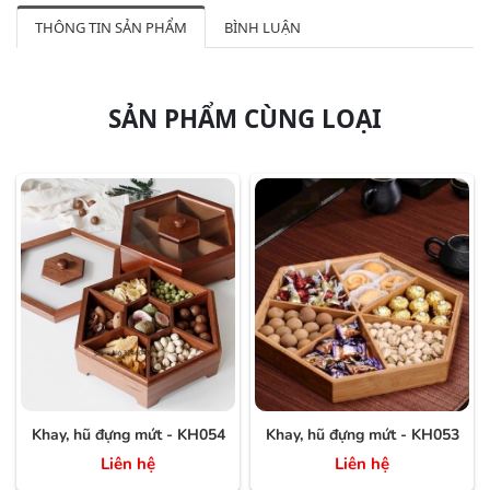
THÔNG TIN SẢN PHẨM
BÌNH LUẬN
SẢN PHẨM CÙNG LOẠI
Khay, hũ đựng mứt - KH054
Khay, hũ đựng mứt - KH053
Liên hệ
Liên hệ