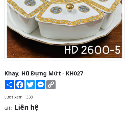
Khay, Hũ Đựng Mứt - KH027
Share
Facebook
Twitter
Messenger
Copy
Link
Lượt xem:
339
Liên hệ
Giá: