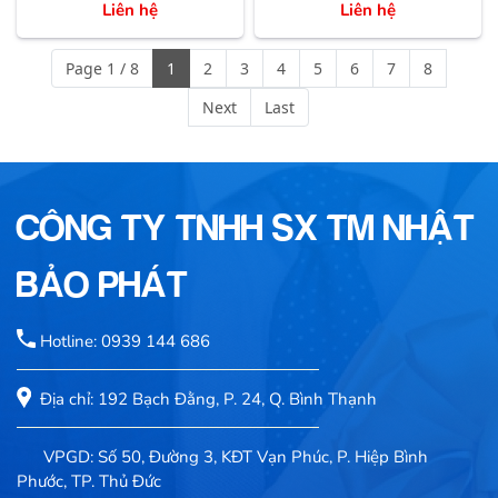
Liên hệ
Liên hệ
Page 1 / 8
1
2
3
4
5
6
7
8
Next
Last
CÔNG TY TNHH SX TM NHẬT
BẢO PHÁT
Hotline: 0939 144 686
Địa chỉ: 192 Bạch Đằng, P. 24, Q. Bình Thạnh
VPGD: Số 50, Đường 3, KĐT Vạn Phúc, P. Hiệp Bình
Phước, TP. Thủ Đức