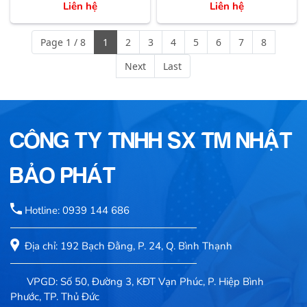
Liên hệ
Liên hệ
Page 1 / 8
1
2
3
4
5
6
7
8
Next
Last
CÔNG TY TNHH SX TM NHẬT
BẢO PHÁT
Hotline: 0939 144 686
Địa chỉ: 192 Bạch Đằng, P. 24, Q. Bình Thạnh
VPGD: Số 50, Đường 3, KĐT Vạn Phúc, P. Hiệp Bình
Phước, TP. Thủ Đức