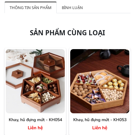
THÔNG TIN SẢN PHẨM
BÌNH LUẬN
SẢN PHẨM CÙNG LOẠI
Khay, hũ đựng mứt - KH054
Khay, hũ đựng mứt - KH053
Liên hệ
Liên hệ