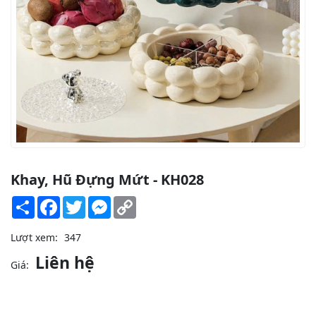
Khay, Hũ Đựng Mứt - KH028
Share
Facebook
Twitter
Messenger
Copy
Link
Lượt xem:
347
Liên hệ
Giá: